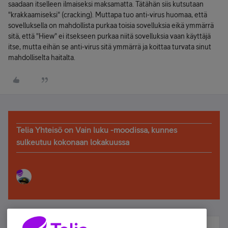
saadaan itselleen ilmaiseksi maksamatta. Tätähän siis kutsutaan
"krakkaamiseksi" (cracking). Muttapa tuo anti-virus huomaa, että
sovelluksella on mahdollista purkaa toisia sovelluksia eikä ymmärrä
sitä, että "Hiew" ei itsekseen purkaa niitä sovelluksia vaan käyttäjä
itse, mutta eihän se anti-virus sitä ymmärrä ja koittaa turvata sinut
mahdolliselta haitalta.
Telia Yhteisö on Vain luku -moodissa, kunnes
sulkeutuu kokonaan lokakuussa