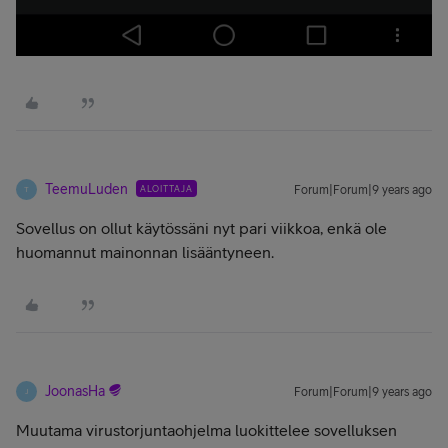
TeemuLuden
ALOITTAJA
Forum|Forum|9 years ago
T
Sovellus on ollut käytössäni nyt pari viikkoa, enkä ole
huomannut mainonnan lisääntyneen.
JoonasHa
Forum|Forum|9 years ago
J
Muutama virustorjuntaohjelma luokittelee sovelluksen