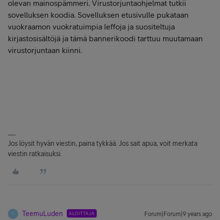
olevan mainospämmeri. Virustorjuntaohjelmat tutkii
sovelluksen koodia. Sovelluksen etusivulle pukataan
vuokraamon vuokratuimpia leffoja ja suositeltuja
kirjastosisältöjä ja tämä bannerikoodi tarttuu muutamaan
virustorjuntaan kiinni.
Jos löysit hyvän viestin, paina tykkää. Jos sait apua, voit merkata
viestin ratkaisuksi.
TeemuLuden
ALOITTAJA
Forum|Forum|9 years ago
T