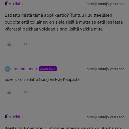
olkitu
Forum|Forum|9 years ago
Ladattu mistä tämä applikaatio? Tuntuu kuvitteellisen
oudolta että tollainen on sielä sisällä mutta se että jos lataa
väärästä paikkaa voidaan sinne lisätä vaikka mitä.
TeemuLuden
ALOITTAJA
Forum|Forum|9 years ago
T
Sovellus on ladattu Googlen Play Kaupasta.
olkitu
Forum|Forum|9 years ago
Itsellä on F-Secure ollut puhelimessa vaikka kuinka kauan