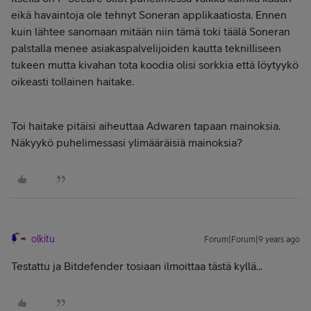
eikä havaintoja ole tehnyt Soneran applikaatiosta. Ennen
kuin lähtee sanomaan mitään niin tämä toki täälä Soneran
palstalla menee asiakaspalvelijoiden kautta teknilliseen
tukeen mutta kivahan tota koodia olisi sorkkia että löytyykö
oikeasti tollainen haitake.
Toi haitake pitäisi aiheuttaa Adwaren tapaan mainoksia.
Näkyykö puhelimessasi ylimääräisiä mainoksia?
olkitu
Forum|Forum|9 years ago
Testattu ja Bitdefender tosiaan ilmoittaa tästä kyllä...