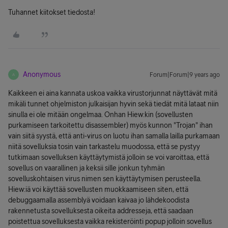
Tuhannet kiitokset tiedosta!
Anonymous
Forum|Forum|9 years ago
A
Kaikkeen ei aina kannata uskoa vaikka virustorjunnat näyttävät mitä
mikäli tunnet ohjelmiston julkaisijan hyvin sekä tiedät mitä lataat niin
sinulla ei ole mitään ongelmaa. Onhan Hiew:kin (sovellusten
purkamiseen tarkoitettu disassembler) myös kunnon "Trojan" ihan
vain siitä syystä, että anti-virus on luotu ihan samalla lailla purkamaan
niitä sovelluksia tosin vain tarkastelu muodossa, että se pystyy
tutkimaan sovelluksen käyttäytymistä jolloin se voi varoittaa, että
sovellus on vaarallinen ja keksii sille jonkun tyhmän
sovelluskohtaisen virus nimen sen käyttäytymisen perusteella.
Hiew:iä voi käyttää sovellusten muokkaamiseen siten, että
debuggaamalla assemblyä voidaan kaivaa jo lähdekoodista
rakennetusta sovelluksesta oikeita addresseja, että saadaan
poistettua sovelluksesta vaikka rekisteröinti popup jolloin sovellus