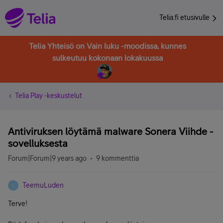
Telia.fi etusivulle
Telia Yhteisö on Vain luku -moodissa, kunnes
sulkeutuu kokonaan lokakuussa
Telia Play -keskustelut
Antiviruksen löytämä malware Sonera Viihde -
sovelluksesta
Forum|Forum|9 years ago
9 kommenttia
TeemuLuden
T
Terve!