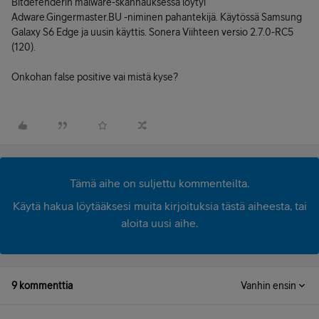
Bitdefenderin malware-skannauksessa löytyi
Adware.Gingermaster.BU -niminen pahantekijä. Käytössä Samsung
Galaxy S6 Edge ja uusin käyttis. Sonera Viihteen versio 2.7.0-RC5
(120).
Onkohan false positive vai mistä kyse?
Tämä aihe on suljettu kommenteilta.
Käytä hakua löytääksesi muita kirjoituksia tästä aiheesta, tai
aloita uusi aihe.
9 kommenttia
Vanhin ensin