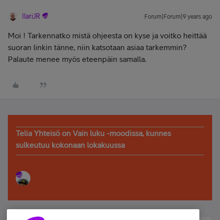
IlariJR
Forum|Forum|9 years ago
Moi
! Tarkennatko mistä ohjeesta on kyse ja voitko heittää
suoran linkin tänne, niin katsotaan asiaa tarkemmin?
Palaute menee myös eteenpäin samalla.
Telia Yhteisö on Vain luku -moodissa, kunnes
sulkeutuu kokonaan lokakuussa