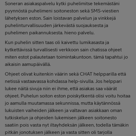
Soneran asiakaspalvelu kytki puhelimitse tekemästäni
pyynnöstä puhelimeni soitoneston sekä SMS-viestien
lähetyksen eston. Sain loistavan palvelun ja vinkkejä
puhelinturvallisuuden järkevästä suojauksesta ja
puhelimen paikannuksesta. hieno palvelu.
Kun puhelin sitten taas oli kaivettu lumikasasta ja
kytkettävissä turvallisesti verkkoon sain chatissa ohjeet
miten estot palautetaan toimintakuntoon. tämä tapahtui jo
aikaisin aamupäivällä.
Ohjeet olivat kuitenkin väärin sekä CHAT helpparilla että
netissä vastaavassa kohdassa help-sivulla. Jos helppari
lukee näitä sivuja niin ei ihme, että asiakas saa väärät
ohjeet. Puhelun soiton eston poiskytkentä olisi voitu hoitaa
jo aamulla muutamassa sekunnissa, mutta käytännössä
lukuisten vaiheiden jälkeen ja valtavan asiakkaan oman
tutkiskelun ja ohjeiden lukemisen jälkeen soitonesto
saatiin pois vasta nyt iltayhdeksän jälkeen, todella tämäkin
pitkän jonotuksen jälkeen ja vasta sitten oli tarjolla