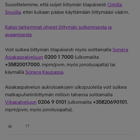
Suosittelemme, että suljet liittymän tilapäisesti
Omilla
Sivuilla
, ettei kukaan pääse käyttämään liittymääsi väärin.
Katso tarkemmat ohjeet liittymän sulkemisesta ja
avaamisesta
Voit sulkea liittymän tilapäisesti myös soittamalla
Sonera
Asiakaspalveluun
0200 1 7000
(ulkomailta
+35820017000
, mpm/pvm, myös jonotusajalta) tai
käymällä
Sonera Kaupassa
.
Asiakaspalvelun aukioloaikojen ulkopuolella voit sulkea
matkapuhelinliittymän milloin tahansa soittamalla
Vikapalveluun
0206 9 0101
(ulkomailta
+35820690101
,
mpm/pvm, myös jonotusajalta).