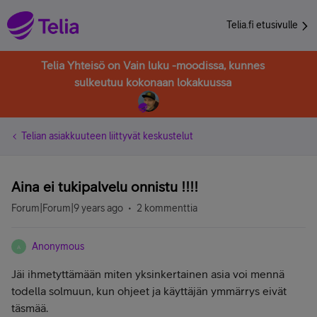
Telia.fi etusivulle
Telia Yhteisö on Vain luku -moodissa, kunnes
sulkeutuu kokonaan lokakuussa
Telian asiakkuuteen liittyvät keskustelut
Aina ei tukipalvelu onnistu !!!!
Forum|Forum|9 years ago
2 kommenttia
Anonymous
A
Jäi ihmetyttämään miten yksinkertainen asia voi mennä
todella solmuun, kun ohjeet ja käyttäjän ymmärrys eivät
täsmää.