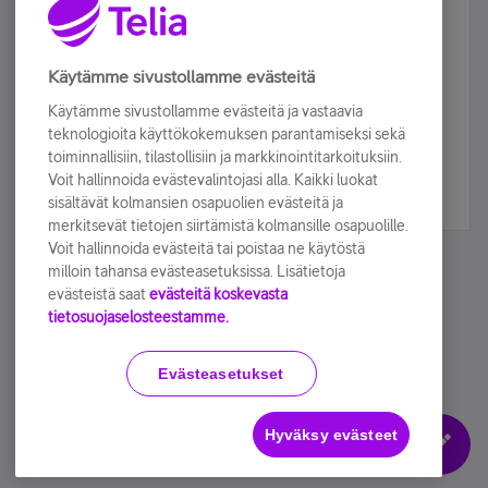
Älä jää paitsi – osallistu ja voita!
Tilaa Telian uutiskirje ja olet mukana arvonnassa.
Käytämme sivustollamme evästeitä
Samalla saat parhaat asiakasedut suoraan
Käytämme sivustollamme evästeitä ja vastaavia
sähköpostiisi.
teknologioita käyttökokemuksen parantamiseksi sekä
toiminnallisiin, tilastollisiin ja markkinointitarkoituksiin.
Voit hallinnoida evästevalintojasi alla. Kaikki luokat
Tilaa nyt
sisältävät kolmansien osapuolien evästeitä ja
merkitsevät tietojen siirtämistä kolmansille osapuolille.
Voit hallinnoida evästeitä tai poistaa ne käytöstä
milloin tahansa evästeasetuksissa. Lisätietoja
evästeistä saat
evästeitä koskevasta
tietosuojaselosteestamme.
Käyttöehdot
Accessibility statement
Evästeasetukset
Hyväksy evästeet
Evästeasetukset