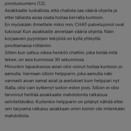
jonotusnumero (12).
Asiakkaalle tuskallista, että chatista saa vääriä ohjeita ja
ettei tällaista asiaa osata hoitaa kerralla kuntoon.
En myöskään ihmettele miksi mm. CHAT-palvelujonot ovat
tukossa! Kun asiakkaille annetaan vääriä ohjeita. Näin
korjaavien pyyntöjen tekijöitä on kyllä yhteyttä
jonottamassa riittämiin.
Sitten kun sattuu oikea henkilö chattiin, joka tietää mitä
tekee, on asia kunnossa 30 sekunnissa.
Minunkin tapauksessa asian olisi voinut hoitaa kuntoon jo
aamulla. Varmaan silloin helpparin, joka aamulla näki
varmasti aivan samat asiat ja asetukset kuin helppari nyt
illalla, olisi vain kytkenyt soiton eston pois. Silloin ei olisi
tarvinnut heittää asiakkaalle mahdotonta ratkaisua
selvitettäväksi. Kuitenkin helpparin on pitänyt nähdä ettei
sen tarjoama ratkaisu asiakkaan omin toimin ole mitenkään
mahdollista.