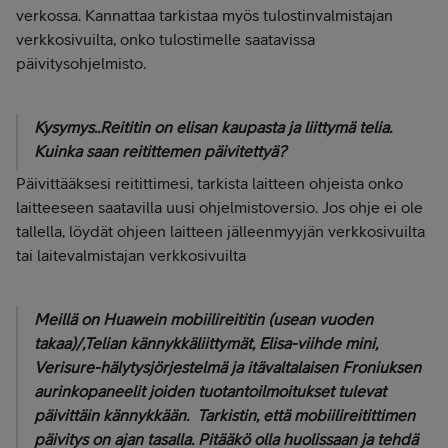
verkossa. Kannattaa tarkistaa myös tulostinvalmistajan
verkkosivuilta, onko tulostimelle saatavissa
päivitysohjelmisto.
Kysymys..Reititin on elisan kaupasta ja liittymä telia.
Kuinka saan reitittemen päivitettyä?
Päivittääksesi reitittimesi, tarkista laitteen ohjeista onko
laitteeseen saatavilla uusi ohjelmistoversio. Jos ohje ei ole
tallella, löydät ohjeen laitteen jälleenmyyjän verkkosivuilta
tai laitevalmistajan verkkosivuilta
Meillä on Huawein mobiilireititin (usean vuoden
takaa)/,Telian kännykkäliittymät, Elisa-viihde mini,
Verisure-hälytysjörjestelmä ja itävaltalaisen Froniuksen
aurinkopaneelit joiden tuotantoilmoitukset tulevat
päivittäin kännykkään. Tarkistin, että mobiilireitittimen
päivitys on ajan tasalla. Pitääkö olla huolissaan ja tehdä