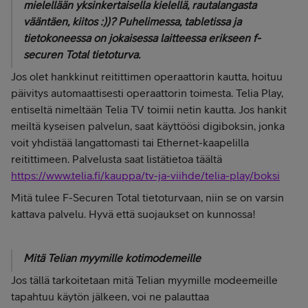
mielellään yksinkertaisella kielellä, rautalangasta
vääntäen, kiitos :))? Puhelimessa, tabletissa ja
tietokoneessa on jokaisessa laitteessa erikseen f-
securen Total tietoturva.
Jos olet hankkinut reitittimen operaattorin kautta, hoituu
päivitys automaattisesti operaattorin toimesta. Telia Play,
entiseltä nimeltään Telia TV toimii netin kautta. Jos hankit
meiltä kyseisen palvelun, saat käyttöösi digiboksin, jonka
voit yhdistää langattomasti tai Ethernet-kaapelilla
reitittimeen. Palvelusta saat listätietoa täältä
https://www.telia.fi/kauppa/tv-ja-viihde/telia-play/boksi
Mitä tulee F-Securen Total tietoturvaan, niin se on varsin
kattava palvelu. Hyvä että suojaukset on kunnossa!
Mitä Telian myymille kotimodemeille
Jos tällä tarkoitetaan mitä Telian myymille modeemeille
tapahtuu käytön jälkeen, voi ne palauttaa