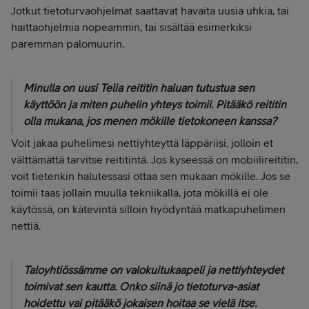
Jotkut tietoturvaohjelmat saattavat havaita uusia uhkia, tai
haittaohjelmia nopeammin, tai sisältää esimerkiksi
paremman palomuurin.
Minulla on uusi Telia reititin haluan tutustua sen
käyttöön ja miten puhelin yhteys toimii. Pitääkö reititin
olla mukana, jos menen mökille tietokoneen kanssa?
Voit jakaa puhelimesi nettiyhteyttä läppäriisi, jolloin et
välttämättä tarvitse reititintä. Jos kyseessä on mobiilireititin,
voit tietenkin halutessasi ottaa sen mukaan mökille. Jos se
toimii taas jollain muulla tekniikalla, jota mökillä ei ole
käytössä, on kätevintä silloin hyödyntää matkapuhelimen
nettiä.
Taloyhtiössämme on valokuitukaapeli ja nettiyhteydet
toimivat sen kautta. Onko siinä jo tietoturva-asiat
hoidettu vai pitääkö jokaisen hoitaa se vielä itse.