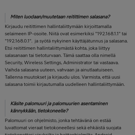
Miten luodaan/muutetaan reitittimen salasana?
Kirjaudu reitittimen hallintaliittymään kirjoittamalla
selaimeen IP-osoite. Niitä ovat esimerkiksi "192.168.1.1" tai
"192.168.0.1". ja syötä nykyinen käyttäjätunnus ja salasana.
Etsi reitittimen hallintaliittymästä kohta, joka liittyy
salasanaan tai tietoturvaan. Tämä saattaa olla nimellä
Security, Wireless Settings, Administrator tai vastaava.
Vaihda salasana uuteen, vahvaan ja ainutlaatuiseen.
Tallenna muutokset ja kirjaudu ulos. Varmista, että uusi
salasana toimii kirjautumalla uudelleen hallintaliittymään.
Käsite palomuuri ja palomuurien asentaminen
kännykkään, tietokoneelle?
Palomuuri on ohjelmisto, jonka tehtävänä on estää
luvattomat vieraat tietokoneellesi sekä ehkäistä suojata
tietokonettasi viruksilta ja haittaohjelmilta. Android-