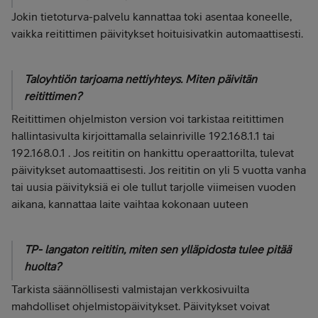
Jokin tietoturva-palvelu kannattaa toki asentaa koneelle,
vaikka reitittimen päivitykset hoituisivatkin automaattisesti.
Taloyhtiön tarjoama nettiyhteys. Miten päivitän
reitittimen?
Reitittimen ohjelmiston version voi tarkistaa reitittimen
hallintasivulta kirjoittamalla selainriville 192.168.1.1 tai
192.168.0.1 . Jos reititin on hankittu operaattorilta, tulevat
päivitykset automaattisesti. Jos reititin on yli 5 vuotta vanha
tai uusia päivityksiä ei ole tullut tarjolle viimeisen vuoden
aikana, kannattaa laite vaihtaa kokonaan uuteen
TP- langaton reititin, miten sen ylläpidosta tulee pitää
huolta?
Tarkista säännöllisesti valmistajan verkkosivuilta
mahdolliset ohjelmistopäivitykset. Päivitykset voivat