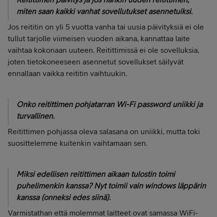
miten saan kaikki vanhat sovellutukset asennetuiksi.
Jos reititin on yli 5 vuotta vanha tai uusia päivityksiä ei ole
tullut tarjolle viimeisen vuoden aikana, kannattaa laite
vaihtaa kokonaan uuteen. Reitittimissä ei ole sovelluksia,
joten tietokoneeseen asennetut sovellukset säilyvät
ennallaan vaikka reititin vaihtuukin.
Onko reitittimen pohjatarran Wi-Fi password uniikki ja
turvallinen.
Reitittimen pohjassa oleva salasana on uniikki, mutta toki
suosittelemme kuitenkin vaihtamaan sen.
Miksi edellisen reitittimen aikaan tulostin toimi
puhelimenkin kanssa? Nyt toimii vain windows läppärin
kanssa (onneksi edes siinä).
Varmistathan että molemmat laitteet ovat samassa WiFi-