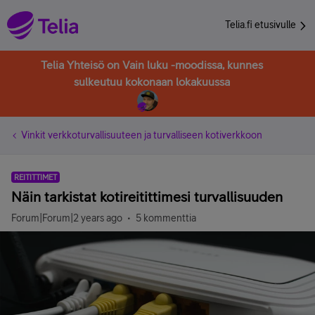
Telia.fi etusivulle
Telia Yhteisö on Vain luku -moodissa, kunnes
sulkeutuu kokonaan lokakuussa
Vinkit verkkoturvallisuuteen ja turvalliseen kotiverkkoon
REITITTIMET
Näin tarkistat kotireitittimesi turvallisuuden
Forum|Forum|2 years ago
5 kommenttia