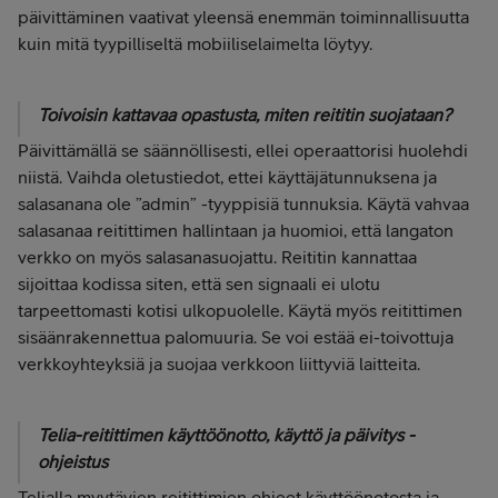
päivittäminen vaativat yleensä enemmän toiminnallisuutta
kuin mitä tyypilliseltä mobiiliselaimelta löytyy.
Toivoisin kattavaa opastusta, miten reititin suojataan?
Päivittämällä se säännöllisesti, ellei operaattorisi huolehdi
niistä. Vaihda oletustiedot, ettei käyttäjätunnuksena ja
salasanana ole ”admin” -tyyppisiä tunnuksia. Käytä vahvaa
salasanaa reitittimen hallintaan ja huomioi, että langaton
verkko on myös salasanasuojattu. Reititin kannattaa
sijoittaa kodissa siten, että sen signaali ei ulotu
tarpeettomasti kotisi ulkopuolelle. Käytä myös reitittimen
sisäänrakennettua palomuuria. Se voi estää ei-toivottuja
verkkoyhteyksiä ja suojaa verkkoon liittyviä laitteita.
Telia-reitittimen käyttöönotto, käyttö ja päivitys -
ohjeistus
Telialla myytävien reitittimien ohjeet käyttöönotosta ja