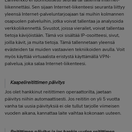
liikennettäsi. Sen sijaan Internet-liikenteesi seuranta liittyy
yleensä Internet-palveluntarjoajaan tai muihin kolmannen
osapuolen palveluihin, jotka voivat tallentaa ja analysoida
verkkoliikennettä. Sivustot, joissa vierailet, voivat tallentaa
tietoja kävijöistään. Tämä voi sisältää IP-osoitteesi, sivut,
joilla kävit, ja muita tietoja. Tämä tallennetaan yleensä
evästeiden tai muiden vastaavien tekniikoiden avulla. Voit
myös käyttää virtuaalista eristystä käyttämällä VPN-
palvelua, joka salaa Internet-liikenteesi.
Kaapelireitittimen päivitys
Jos olet hankkinut reitittimen operaattorilta, jaetaan
päivitys niihin automaattisesti. Jos reititin on yli 5 vuotta
vanha tai uusia päivityksiä ei ole tullut tarjolle viimeisen
vuoden aikana, kannattaa laite vaihtaa kokonaan uuteen.
Reitittimen päivitys ja jos hankin uuden reitittimen,