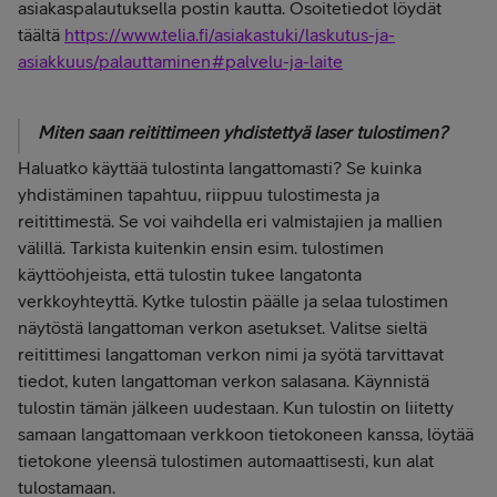
asiakaspalautuksella postin kautta. Osoitetiedot löydät
täältä
https://www.telia.fi/asiakastuki/laskutus-ja-
asiakkuus/palauttaminen#palvelu-ja-laite
Miten saan reitittimeen yhdistettyä laser tulostimen?
Haluatko käyttää tulostinta langattomasti? Se kuinka
yhdistäminen tapahtuu, riippuu tulostimesta ja
reitittimestä. Se voi vaihdella eri valmistajien ja mallien
välillä. Tarkista kuitenkin ensin esim. tulostimen
käyttöohjeista, että tulostin tukee langatonta
verkkoyhteyttä. Kytke tulostin päälle ja selaa tulostimen
näytöstä langattoman verkon asetukset. Valitse sieltä
reitittimesi langattoman verkon nimi ja syötä tarvittavat
tiedot, kuten langattoman verkon salasana. Käynnistä
tulostin tämän jälkeen uudestaan. Kun tulostin on liitetty
samaan langattomaan verkkoon tietokoneen kanssa, löytää
tietokone yleensä tulostimen automaattisesti, kun alat
tulostamaan.