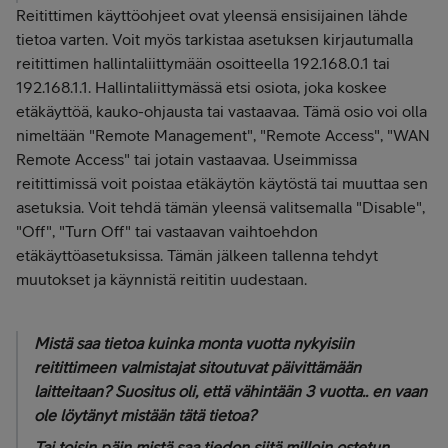
Reitittimen käyttöohjeet ovat yleensä ensisijainen lähde
tietoa varten. Voit myös tarkistaa asetuksen kirjautumalla
reitittimen hallintaliittymään osoitteella 192.168.0.1 tai
192.168.1.1. Hallintaliittymässä etsi osiota, joka koskee
etäkäyttöä, kauko-ohjausta tai vastaavaa. Tämä osio voi olla
nimeltään "Remote Management", "Remote Access", "WAN
Remote Access" tai jotain vastaavaa. Useimmissa
reitittimissä voit poistaa etäkäytön käytöstä tai muuttaa sen
asetuksia. Voit tehdä tämän yleensä valitsemalla "Disable",
"Off", "Turn Off" tai vastaavan vaihtoehdon
etäkäyttöasetuksissa. Tämän jälkeen tallenna tehdyt
muutokset ja käynnistä reititin uudestaan.
Mistä saa tietoa kuinka monta vuotta nykyisiin
reitittimeen valmistajat sitoutuvat päivittämään
laitteitaan? Suositus oli, että vähintään 3 vuotta.. en vaan
ole löytänyt mistään tätä tietoa?
Tai toisin päin mistä saa tiedon siitä milloin ostetun