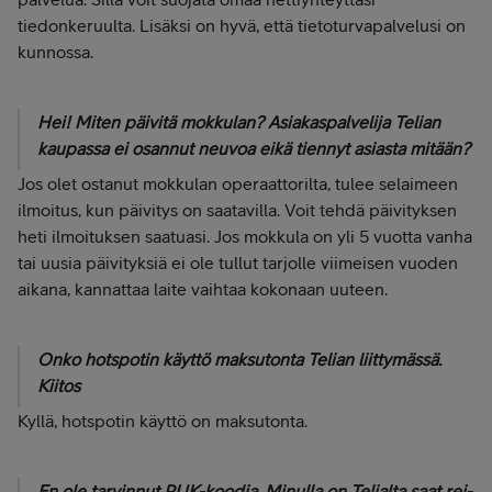
tiedonkeruulta. Lisäksi on hyvä, että tietoturvapalvelusi on
kunnossa.
Hei! Miten päivitä mokkulan? Asiakaspalvelija Telian
kaupassa ei osannut neuvoa eikä tiennyt asiasta mitään?
Jos olet ostanut mokkulan operaattorilta, tulee selaimeen
ilmoitus, kun päivitys on saatavilla. Voit tehdä päivityksen
heti ilmoituksen saatuasi. Jos mokkula on yli 5 vuotta vanha
tai uusia päivityksiä ei ole tullut tarjolle viimeisen vuoden
aikana, kannattaa laite vaihtaa kokonaan uuteen.
Onko hotspotin käyttö maksutonta Telian liittymässä.
Kiitos
Kyllä, hotspotin käyttö on maksutonta.
En ole tarvinnut PUK-koodia. Minulla on Telialta saat rei-