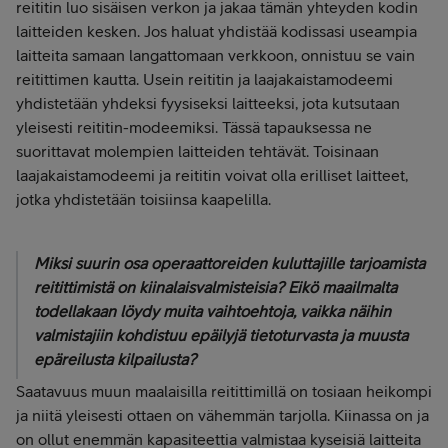
reititin luo sisäisen verkon ja jakaa tämän yhteyden kodin
laitteiden kesken. Jos haluat yhdistää kodissasi useampia
laitteita samaan langattomaan verkkoon, onnistuu se vain
reitittimen kautta. Usein reititin ja laajakaistamodeemi
yhdistetään yhdeksi fyysiseksi laitteeksi, jota kutsutaan
yleisesti reititin-modeemiksi. Tässä tapauksessa ne
suorittavat molempien laitteiden tehtävät. Toisinaan
laajakaistamodeemi ja reititin voivat olla erilliset laitteet,
jotka yhdistetään toisiinsa kaapelilla.
Miksi suurin osa operaattoreiden kuluttajille tarjoamista
reitittimistä on kiinalaisvalmisteisia? Eikö maailmalta
todellakaan löydy muita vaihtoehtoja, vaikka näihin
valmistajiin kohdistuu epäilyjä tietoturvasta ja muusta
epäreilusta kilpailusta?
Saatavuus muun maalaisilla reitittimillä on tosiaan heikompi
ja niitä yleisesti ottaen on vähemmän tarjolla. Kiinassa on ja
on ollut enemmän kapasiteettia valmistaa kyseisiä laitteita