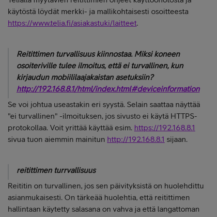
käytöstä löydät merkki- ja mallikohtaisesti osoitteesta
https://www.telia.fi/asiakastuki/laitteet
.
Reitittimen turvallisuus kiinnostaa. Miksi koneen
osoiteriville tulee ilmoitus, että ei turvallinen, kun
kirjaudun mobiililaajakaistan asetuksiin?
http://192.168.8.1/html/index.html#deviceinformation
Se voi johtua useastakin eri syystä. Selain saattaa näyttää
"ei turvallinen" -ilmoituksen, jos sivusto ei käytä HTTPS-
protokollaa. Voit yrittää käyttää esim.
https://192.168.8.1
sivua tuon aiemmin mainitun
http://192.168.8.1
sijaan.
reitittimen turrvallisuus
Reititin on turvallinen, jos sen päivityksistä on huolehdittu
asianmukaisesti. On tärkeää huolehtia, että reitittimen
hallintaan käytetty salasana on vahva ja että langattoman