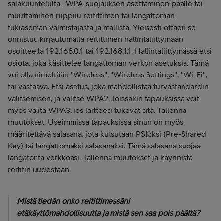
salakuuntelulta. WPA-suojauksen asettaminen päälle tai
muuttaminen riippuu reitittimen tai langattoman
tukiaseman valmistajasta ja mallista. Yleisesti ottaen se
onnistuu kirjautumalla reitittimen hallintaliittymään
osoitteella 192.168.0.1 tai 192.168.1.1. Hallintaliittymässä etsi
osiota, joka käsittelee langattoman verkon asetuksia. Tämä
voi olla nimeltään "Wireless", "Wireless Settings", "Wi-Fi",
tai vastaava. Etsi asetus, joka mahdollistaa turvastandardin
valitsemisen, ja valitse WPA2. Joissakin tapauksissa voit
myös valita WPA3, jos laitteesi tukevat sitä. Tallenna
muutokset. Useimmissa tapauksissa sinun on myös
määritettävä salasana, jota kutsutaan PSK:ksi (Pre-Shared
Key) tai langattomaksi salasanaksi. Tämä salasana suojaa
langatonta verkkoasi. Tallenna muutokset ja käynnistä
reititin uudestaan.
Mistä tiedän onko reitittimessäni
etäkäyttömahdollisuutta ja mistä sen saa pois päältä?