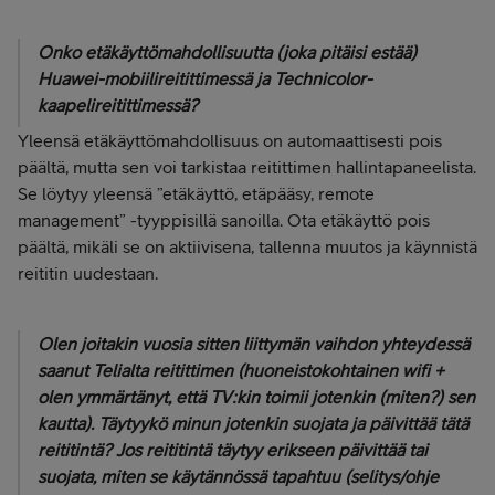
Onko etäkäyttömahdollisuutta (joka pitäisi estää)
Huawei-mobiilireitittimessä ja Technicolor-
kaapelireitittimessä?
Yleensä etäkäyttömahdollisuus on automaattisesti pois
päältä, mutta sen voi tarkistaa reitittimen hallintapaneelista.
Se löytyy yleensä ”etäkäyttö, etäpääsy, remote
management” -tyyppisillä sanoilla. Ota etäkäyttö pois
päältä, mikäli se on aktiivisena, tallenna muutos ja käynnistä
reititin uudestaan.
Olen joitakin vuosia sitten liittymän vaihdon yhteydessä
saanut Telialta reitittimen (huoneistokohtainen wifi +
olen ymmärtänyt, että TV:kin toimii jotenkin (miten?) sen
kautta). Täytyykö minun jotenkin suojata ja päivittää tätä
reititintä? Jos reititintä täytyy erikseen päivittää tai
suojata, miten se käytännössä tapahtuu (selitys/ohje