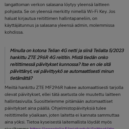
langattoman verkon salasana löytyy yleensä laitteen
pohjasta. Se on yleensä merkitty nimellä Wi-Fi Key. Jos
haluat kirjautua reitittimen hallintapaneliin, on
käyttäjätunnus ja salasana yleensä admin, molemmissa
kohdissa.
Minulla on kotona Telian 4G netti ja siinä Telialta 5/2023
hankittu ZTE 296R 4G reititin. Mistä tiedän onko
reitittimessä päivitykset kunnossa? Itse en ole sitä
päivittänyt, vai päivittyykö se automaattisesti minun
tietämättä?
Meiltä hankittu ZTE MF296R hakee automaattisesti tarjolla
olevat päivitykset, ellei tätä asetusta ole muutettu laitteen
hallintasivulla. Suosittelemme pitämään automaattiset
päivitykset aina päällä. Ohjelmistopäivityksiä tulee
reitittimelle yöaikaan, joten laitetta ei kannata sammuttaa
aina yöksi. Tietoa kyseisestä laitemallista löydät myös
sivuiltamme
https://www.telia.fi/asiakastuki/laitteet/zte-