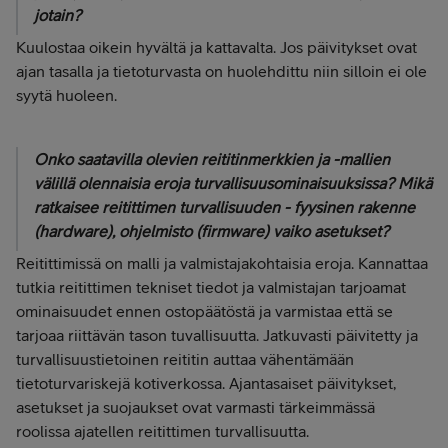
jotain?
Kuulostaa oikein hyvältä ja kattavalta. Jos päivitykset ovat
ajan tasalla ja tietoturvasta on huolehdittu niin silloin ei ole
syytä huoleen.
Onko saatavilla olevien reititinmerkkien ja -mallien
välillä olennaisia eroja turvallisuusominaisuuksissa? Mikä
ratkaisee reitittimen turvallisuuden - fyysinen rakenne
(hardware), ohjelmisto (firmware) vaiko asetukset?
Reitittimissä on malli ja valmistajakohtaisia eroja. Kannattaa
tutkia reitittimen tekniset tiedot ja valmistajan tarjoamat
ominaisuudet ennen ostopäätöstä ja varmistaa että se
tarjoaa riittävän tason tuvallisuutta. Jatkuvasti päivitetty ja
turvallisuustietoinen reititin auttaa vähentämään
tietoturvariskejä kotiverkossa. Ajantasaiset päivitykset,
asetukset ja suojaukset ovat varmasti tärkeimmässä
roolissa ajatellen reitittimen turvallisuutta.