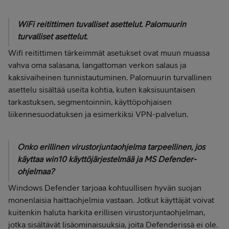
WiFi reitittimen tuvalliset asettelut. Palomuurin
turvalliset asettelut.
Wifi reitittimen tärkeimmät asetukset ovat muun muassa
vahva oma salasana, langattoman verkon salaus ja
kaksivaiheinen tunnistautuminen. Palomuurin turvallinen
asettelu sisältää useita kohtia, kuten kaksisuuntaisen
tarkastuksen, segmentoinnin, käyttöpohjaisen
liikennesuodatuksen ja esimerkiksi VPN-palvelun.
Onko erillinen virustorjuntaohjelma tarpeellinen, jos
käyttaa win10 käyttöjärjestelmää ja MS Defender-
ohjelmaa?
Windows Defender tarjoaa kohtuullisen hyvän suojan
monenlaisia haittaohjelmia vastaan. Jotkut käyttäjät voivat
kuitenkin haluta harkita erillisen virustorjuntaohjelman,
jotka sisältävät lisäominaisuuksia, joita Defenderissä ei ole.