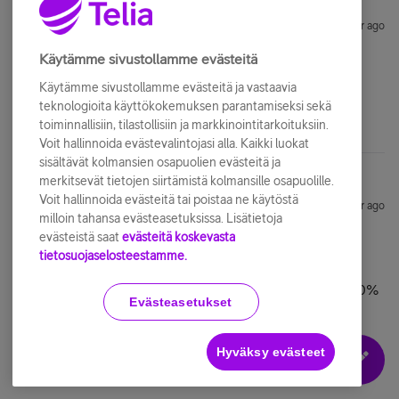
tero812
Forum|Forum|1 year ago
T
Käytämme sivustollamme evästeitä
no onko kaikissa uusissa ja kalleissa reittimissä nykyisin
sisäinen palomuuri
Käytämme sivustollamme evästeitä ja vastaavia
teknologioita käyttökokemuksen parantamiseksi sekä
toiminnallisiin, tilastollisiin ja markkinointitarkoituksiin.
Voit hallinnoida evästevalintojasi alla. Kaikki luokat
sisältävät kolmansien osapuolien evästeitä ja
merkitsevät tietojen siirtämistä kolmansille osapuolille.
Voit hallinnoida evästeitä tai poistaa ne käytöstä
HenriLie
Forum|Forum|1 year ago
H
milloin tahansa evästeasetuksissa. Lisätietoja
evästeistä saat
evästeitä koskevasta
no onko kaikissa uusissa ja kalleissa reittimissä nykyisin
tietosuojaselosteestamme.
sisäinen palomuuri
Hyvin yleisesti kyllä on. Tätä ei kuitenkaan voi sanoa 100%
Evästeasetukset
varmuudella, koska laitevalmistajia on todella paljon ja
palomuurin sisältyminen laitteeseen riippuu ihan
Hyväksy evästeet
laitevalmistajasta. Meiltä hankitut reitittimet sisältävät aina
palomuurin.