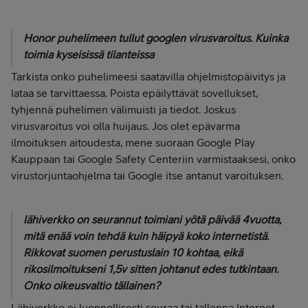
Honor puhelimeen tullut googlen virusvaroitus. Kuinka
toimia kyseisissä tilanteissa
Tarkista onko puhelimeesi saatavilla ohjelmistopäivitys ja
lataa se tarvittaessa. Poista epäilyttävät sovellukset,
tyhjennä puhelimen välimuisti ja tiedot. Joskus
virusvaroitus voi olla huijaus. Jos olet epävarma
ilmoituksen aitoudesta, mene suoraan Google Play
Kauppaan tai Google Safety Centeriin varmistaaksesi, onko
virustorjuntaohjelma tai Google itse antanut varoituksen.
lähiverkko on seurannut toimiani yötä päivää 4vuotta,
mitä enää voin tehdä kuin häipyä koko internetistä.
Rikkovat suomen perustuslain 10 kohtaa, eikä
rikosilmoitukseni 1,5v sitten johtanut edes tutkintaan.
Onko oikeusvaltio tällainen?
Lähiverkko ei luonnollisesti seuraa tai tallenna Internet-