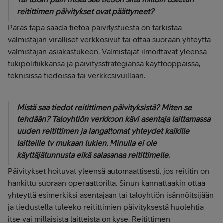
reitittimen päivitykset ovat päättyneet?
Paras tapa saada tietoa päivitystuesta on tarkistaa
valmistajan viralliset verkkosivut tai ottaa suoraan yhteyttä
valmistajan asiakastukeen. Valmistajat ilmoittavat yleensä
tukipolitiikkansa ja päivitysstrategiansa käyttöoppaissa,
teknisissä tiedoissa tai verkkosivuillaan.
Mistä saa tiedot reitittimen päivityksistä? Miten se
tehdään? Taloyhtiön verkkoon kävi asentaja laittamassa
uuden reitittimen ja langattomat yhteydet kaikille
laitteille tv mukaan lukien. Minulla ei ole
käyttäjätunnusta eikä salasanaa reitittimelle.
Päivitykset hoituvat yleensä automaattisesti, jos reititin on
hankittu suoraan operaattorilta. Sinun kannattaakin ottaa
yhteyttä esimerkiksi asentajaan tai taloyhtiön isännöitsijään
ja tiedustella tuleeko reitittimien päivityksestä huolehtia
itse vai millaisista laitteista on kyse. Reitittimen