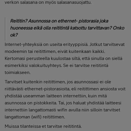
verkon salasana on myös salasanasuojattu.
Reititin? Asunnossa on ethernet- pistorasia joka
huoneessa eikä olla reititintä katsottu tarvittavan? Onko
ok?
Internet-yhteyksiä on useita erityyppisiä. Jotkut tarvitsevat
modeemin tai reitittimen, eivät kuitenkaan kaikki.
Kertomasi perusteella kuulostaa siltä, että sinulla on siellä
esimerkiksi valokuituyhteys. Se ei tarvitse reititintä
toimiakseen.
Tarvitset kuitenkin reitittimen, jos asunnossasi ei ole
riittävästi ethernet-pistorasioita, eli reitittimen ansiosta voit
yhdistää useamman laitteen internettiin, kuin mitä
asunnossa on pistokkeita. Tai, jos haluat yhdistää laitteesi
internettiin langattomasti wifin avulla niin silloin tarvitset
langattoman (wifi) reitittimen.
Muissa tilanteissa et tarvitse reititintä.