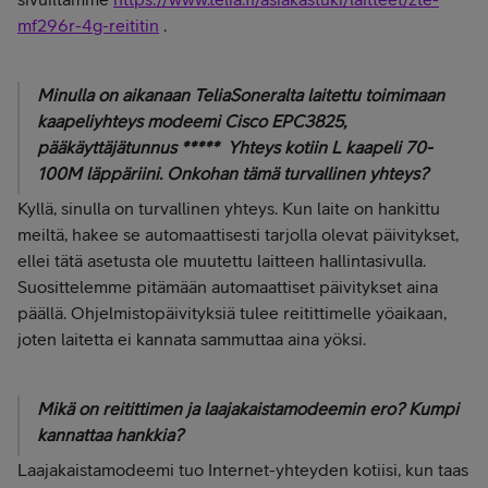
mf296r-4g-reititin
.
Minulla on aikanaan TeliaSoneralta laitettu toimimaan
kaapeliyhteys modeemi Cisco EPC3825,
pääkäyttäjätunnus ***** Yhteys kotiin L kaapeli 70-
100M läppäriini. Onkohan tämä turvallinen yhteys?
Kyllä, sinulla on turvallinen yhteys.
Kun laite on hankittu
meiltä, hakee se automaattisesti tarjolla olevat päivitykset,
ellei tätä asetusta ole muutettu laitteen hallintasivulla.
Suosittelemme pitämään automaattiset päivitykset aina
päällä. Ohjelmistopäivityksiä tulee reitittimelle yöaikaan,
joten laitetta ei kannata sammuttaa aina yöksi.
Mikä on reitittimen ja laajakaistamodeemin ero? Kumpi
kannattaa hankkia?
Laajakaistamodeemi tuo Internet-yhteyden kotiisi, kun taas