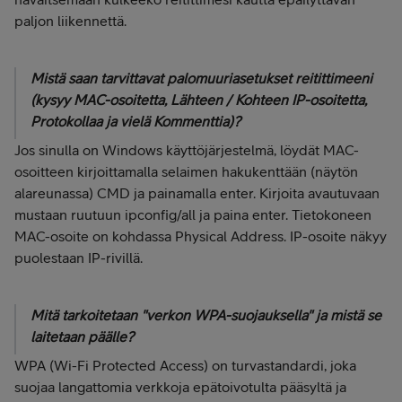
paljon liikennettä.
Mistä saan tarvittavat palomuuriasetukset reitittimeeni
(kysyy MAC-osoitetta, Lähteen / Kohteen IP-osoitetta,
Protokollaa ja vielä Kommenttia)?
Jos sinulla on Windows käyttöjärjestelmä, löydät MAC-
osoitteen kirjoittamalla selaimen hakukenttään (näytön
alareunassa) CMD ja painamalla enter. Kirjoita avautuvaan
mustaan ruutuun ipconfig/all ja paina enter. Tietokoneen
MAC-osoite on kohdassa Physical Address. IP-osoite näkyy
puolestaan IP-rivillä.
Mitä tarkoitetaan "verkon WPA-suojauksella" ja mistä se
laitetaan päälle?
WPA (Wi-Fi Protected Access) on turvastandardi, joka
suojaa langattomia verkkoja epätoivotulta pääsyltä ja