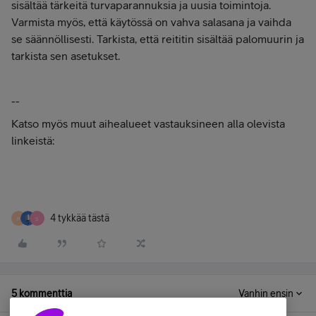
sisältää tärkeitä turvaparannuksia ja uusia toimintoja.
Varmista myös, että käytössä on vahva salasana ja vaihda
se säännöllisesti. Tarkista, että reititin sisältää palomuurin ja
tarkista sen asetukset.
--
Katso myös muut aihealueet vastauksineen alla olevista
linkeistä:
4 tykkää tästä
P
S
5 kommenttia
Vanhin ensin