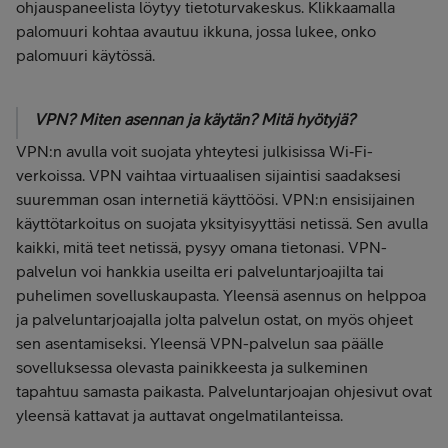
ohjauspaneelista löytyy tietoturvakeskus. Klikkaamalla
palomuuri kohtaa avautuu ikkuna, jossa lukee, onko
palomuuri käytössä.
VPN? Miten asennan ja käytän? Mitä hyötyjä?
VPN:n avulla voit suojata yhteytesi julkisissa Wi‑Fi-
verkoissa. VPN vaihtaa virtuaalisen sijaintisi saadaksesi
suuremman osan internetiä käyttöösi. VPN:n ensisijainen
käyttötarkoitus on suojata yksityisyyttäsi netissä. Sen avulla
kaikki, mitä teet netissä, pysyy omana tietonasi. VPN-
palvelun voi hankkia useilta eri palveluntarjoajilta tai
puhelimen sovelluskaupasta. Yleensä asennus on helppoa
ja palveluntarjoajalla jolta palvelun ostat, on myös ohjeet
sen asentamiseksi. Yleensä VPN-palvelun saa päälle
sovelluksessa olevasta painikkeesta ja sulkeminen
tapahtuu samasta paikasta. Palveluntarjoajan ohjesivut ovat
yleensä kattavat ja auttavat ongelmatilanteissa.