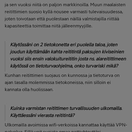
ja sen vuoksi niitä on paljon markkinoilla. Muun maalaisten
reitittimien suosio kyllä nousee varmasti tulevaisuudessa,
joten toivotaan että puolestaan näillä valmistajilla riittää
kapasiteettia toimittaa niitä jälleenmyyjille.
Käytössäni on 2 tietokonetta eri puolella taloa, joten
joudun käyttämään kahta reititintä paksujen kiviseinien
vuoksi siis ensin valokuitureititin josta ns. alareitittimeen
käytössä on tietoturvaohjelma, onko turvariski mikä?
Kunhan reitittimen suojaus on kunnossa ja tietoturva on
ajan tasalla molemmissa tietokoneissa, niin silloin ei
kannata olla huolissaan.
Kuinka varmistan reitittimen turvallisuuden ulkomailla.
Käyttäessäni vierasta reititintä?
Ulkomailla avoimissa wifi-verkoissa kannattaa käyttää VPN-
palvelua. Sillä voit suojata omaa nettiyhteyttäsi