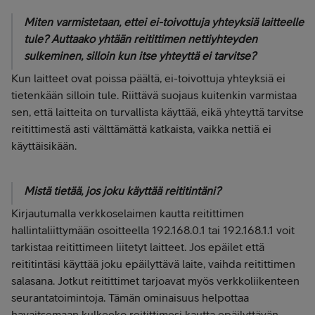
Miten varmistetaan, ettei ei-toivottuja yhteyksiä laitteelle
tule? Auttaako yhtään reitittimen nettiyhteyden
sulkeminen, silloin kun itse yhteyttä ei tarvitse?
Kun laitteet ovat poissa päältä, ei-toivottuja yhteyksiä ei
tietenkään silloin tule. Riittävä suojaus kuitenkin varmistaa
sen, että laitteita on turvallista käyttää, eikä yhteyttä tarvitse
reitittimestä asti välttämättä katkaista, vaikka nettiä ei
käyttäisikään.
Mistä tietää, jos joku käyttää reititintäni?
Kirjautumalla verkkoselaimen kautta reitittimen
hallintaliittymään osoitteella 192.168.0.1 tai 192.168.1.1 voit
tarkistaa reitittimeen liitetyt laitteet. Jos epäilet että
reititintäsi käyttää joku epäilyttävä laite, vaihda reitittimen
salasana. Jotkut reitittimet tarjoavat myös verkkoliikenteen
seurantatoimintoja. Tämän ominaisuus helpottaa
havaitsemaan kulkeeko reitittimesi kautta epäilyttävän