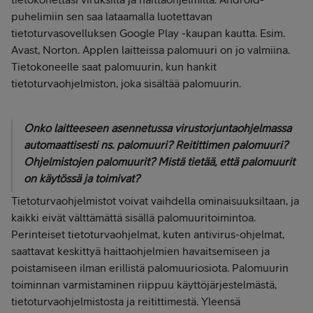
puhelimiin sen saa lataamalla luotettavan
tietoturvasovelluksen Google Play -kaupan kautta. Esim.
Avast, Norton. Applen laitteissa palomuuri on jo valmiina.
Tietokoneelle saat palomuurin, kun hankit
tietoturvaohjelmiston, joka sisältää palomuurin.
Onko laitteeseen asennetussa virustorjuntaohjelmassa
automaattisesti ns. palomuuri? Reitittimen palomuuri?
Ohjelmistojen palomuurit? Mistä tietää, että palomuurit
on käytössä ja toimivat?
Tietoturvaohjelmistot voivat vaihdella ominaisuuksiltaan, ja
kaikki eivät välttämättä sisällä palomuuritoimintoa.
Perinteiset tietoturvaohjelmat, kuten antivirus-ohjelmat,
saattavat keskittyä haittaohjelmien havaitsemiseen ja
poistamiseen ilman erillistä palomuuriosiota. Palomuurin
toiminnan varmistaminen riippuu käyttöjärjestelmästä,
tietoturvaohjelmistosta ja reitittimestä. Yleensä