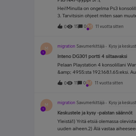
tappion/harhautuksen.
Hei!Minulla on ongelma Ps3 konsolill
3. Tarvitsisin ohjeet miten saan muu
Minulla on siis Huawei e5776 reititi
M
15
0
11 vuotta sitten
0
ongelmani kanssa. Kiitos tuhannesti j
migration
Savumerkittäjä
Kysy ja keskust
M
Inteno DG301 portti 4 siltaavaksi
Pelaan Playstation 4 konsolillani W
&amp; 4955:sta 192.168.1.65:eksi. Au
Jos auttaa ja muutatte, kiitos...
M
11
0
11 vuotta sitten
0
migration
Savumerkittäjä
Kysy ja keskust
M
Keskustele ja kysy -palstan säännöt
Yleistä1) Yritä etsiä olemassa olevist
uuden aiheen.2) Älä vastaa aiheeseen
aloita uusi aihe.3) Tarkista ennen uude