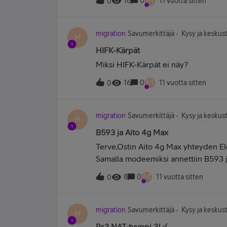
M
18
0
11 vuotta sitten
0
toimintaan ja kaikki muu asiat toimii n
migration
Savumerkittäjä
Kysy ja keskust
M
HIFK-Kärpät
Miksi HIFK-Kärpät ei näy?
M
16
0
11 vuotta sitten
0
migration
Savumerkittäjä
Kysy ja keskust
M
B593 ja Aito 4g Max
Terve,Ostin Aito 4g Max yhteyden El
Samalla modeemiksi annettiin B593 j
modeemin tarkka mallinumero on B593
M
8
0
11 vuotta sitten
0
B593S -22 pystyy tähän 150mb/s yhtey
Kysyisinkö onko kyseinen B593S -22 ma
150mb/s on edes mahdollista kuten m
migration
Savumerkittäjä
Kysy ja keskust
M
huomioon edellämainitut seikat ja h
Ps3 NAT-tyyppi 3! :(