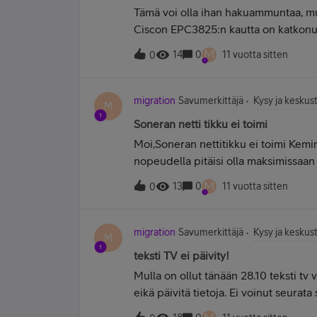
Tämä voi olla ihan hakuammuntaa, mu
Ciscon EPC3825:n kautta on katkonut 
tunnissa. Sen vuoksi heitin tilalle hy
M
14
0
11 vuotta sitten
0
katkoksia ei ole ollut, mutta nopeusm
aikaisemmin käytössä huoneistossa, jo
megan yhteys. Silloin purnukan mac-os
migration
Savumerkittäjä
Kysy ja keskust
M
ennen kuin yhteys alkoi toimia. Kyse
Soneran netti tikku ei toimi
nykyisestä käyttöpaikasta. Onko mah
Moi,Soneran nettitikku ei toimi Kem
valvonta perustuu mac-suodatukseen
nopeudella pitäisi olla maksimissaan
kytkimen/reitittimen "mustalla" listal
kiinteää ei ole vielä saatu toimimaan v
spooffauksella, mutta kun en asu ko. h
M
13
0
11 vuotta sitten
0
mahdollisia syitä. Seuraavalla käynnill
migration
Savumerkittäjä
Kysy ja keskust
M
teksti TV ei päivity!
Mulla on ollut tänään 28.10 teksti tv 
eikä päivitä tietoja. Ei voinut seurat
vastaa ongelmaa ja korjautuuko se it