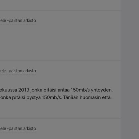
ormaalisti mutta ei tärkein eli txtv!
ele -palstan arkisto
ele -palstan arkisto
okuussa 2013 jonka pitäisi antaa 150mb/s yhteyden.
onka pitäisi pystyä 150mb/s. Tänään huomasin että
u -12, joka siis ei pysty kuin 100mb/s yhteyteen.
teen, josta siis olen maksanut elokuusta alkaen.
lli mahdollista saada u-12 mallini tilalle, jotta
yyjä minulle myi tämän liittymän. Ottanette
ele -palstan arkisto
yvitätte minulle tämän aiheuttamanne