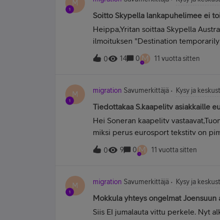
M
Soitto Skypella lankapuhelimee ei to
Heippa,Yritan soittaa Skypella Aust
ilmoituksen "Destination temporaril
lankapuhelimeen toimii hyvin. Kukah
M
14
0
11 vuotta sitten
0
blokannut, kun soitot ilman Skypea m
vikaa. Virheilmoitus on tullut jo ainak
paremminkin "permanently blocked".
migration
Savumerkittäjä
Kysy ja keskust
M
Premium tunnuksen ja PCn kanssa eli 
Tiedottakaa S.kaapelitv asiakkaille e
etukateen.
Hei Soneran kaapelitv vastaavat,Tuoma
miksi perus eurosport tekstitv on pim
sivuilenne.asiakkaille tiedoksi.
M
9
0
11 vuotta sitten
0
TIEDOTTAKAA Asiakkailenne, jos/mikäl
Finlandilta suluissa olevan vastauksen.
toistaiseksi pois käytöstä. Vielä e
migration
Savumerkittäjä
Kysy ja keskust
M
ja koska tämä tapahtuisi. Välitän toi
Mokkula yhteys ongelmat Joensuun a
päätökset myös Suomea koskien tehdä
Siis EI jumalauta vittu perkele. Nyt 
tältä sivulta.ja osoitteesta:( http://t