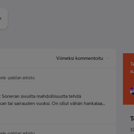
Viimeksi kommentoitu
T
s
ele -palstan arkisto
 Soneran sivuilta mahdollisuutta tehdä
kan tai sairauden vuoksi. On ollut vähän hankalaa
ä ole voinut itse päivittää poissaolotietoja.
T
3
ele -palstan arkisto