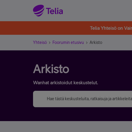
Telia Yhteisö on Va
Yhteisö
Foorumin etusivu
Arkisto
Arkisto
Wanhat arkistoidut keskustelut.