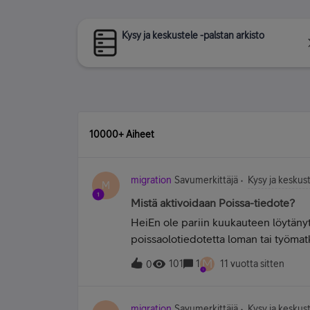
Kysy ja keskustele -palstan arkisto
10000+ Aiheet
migration
Savumerkittäjä
Kysy ja keskust
M
Mistä aktivoidaan Poissa-tiedote?
HeiEn ole pariin kuukauteen löytänyt
poissaolotiedotetta loman tai työmat
kun poissaoloja on kertynyt useita eik
M
101
1
11 vuotta sitten
0
migration
Savumerkittäjä
Kysy ja keskust