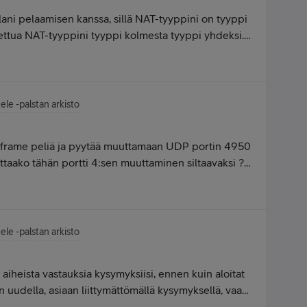
ani pelaamisen kanssa, sillä NAT-tyyppini on tyyppi
tettua NAT-tyyppini tyyppi kolmesta tyyppi yhdeksi.
n Soneran 4G liittymällä. Voisitteko neuvoa minua
o etukäteen!!! :)
ele -palstan arkisto
arframe peliä ja pyytää muuttamaan UDP portin 4950
ttaako tähän portti 4:sen muuttaminen siltaavaksi ?
ele -palstan arkisto
a aiheista vastauksia kysymyksiisi, ennen kuin aloitat
 uudella, asiaan liittymättömällä kysymyksellä, vaan
n aiheen aloittamista, että kirjoitat viestin aihetta