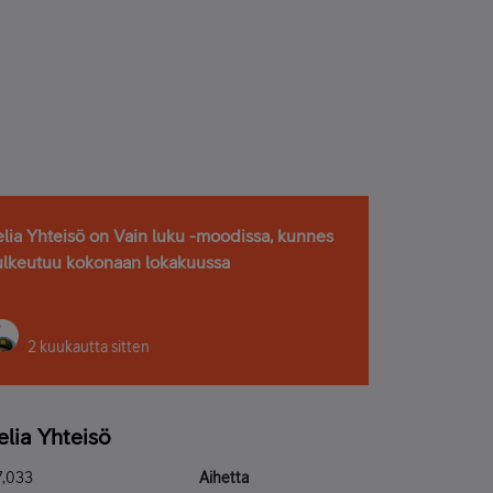
elia Yhteisö on Vain luku -moodissa, kunnes
ulkeutuu kokonaan lokakuussa
2 kuukautta sitten
elia Yhteisö
7,033
Aihetta