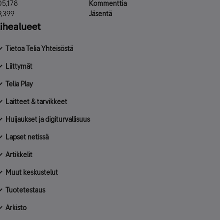
05,178
Kommenttia
9,399
Jäsentä
ihealueet
Tietoa Telia Yhteisöstä
Liittymät
Telia Play
Laitteet & tarvikkeet
Huijaukset ja digiturvallisuus
Lapset netissä
Artikkelit
Muut keskustelut
Tuotetestaus
Arkisto