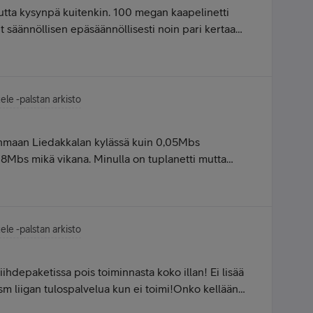
tta kysynpä kuitenkin. 100 megan kaapelinetti
säännöllisen epäsäännöllisesti noin pari kertaa
llystä löytyneen Netgearin lootan, jonka kautta
ittaus näyttää vain megan yhteyttä. Netgear oli
ssa oli taloyhtiön kaikille osakkaille hankkima
oite piti ilmoittaa operaattorille (siis Sonera)
ele -palstan arkisto
inen huoneisto on parin korttelin päässä Netgearin
dollista, että aikaisemman käyttöpaikan nopeuden
inmaan Liedakkalan kylässä kuin 0,05Mbs
, ja Netgearin mac on nyt lähimmän
 8Mbs mikä vikana. Minulla on tuplanetti mutta
la? Tuon olisi tietenkin voinut testata mac-
ika jo toista päivää.
uoneistossa, niin pitää ensin yrittää arvata
ä pitää ainakin päivittää Ciscon fw ja vilkaista
ele -palstan arkisto
viihdepaketissa pois toiminnasta koko illan! Ei lisää
a sm liigan tulospalvelua kun ei toimi!Onko kellään
sestään?Olen sulkenut reittimen hetkesi! lähtee ok