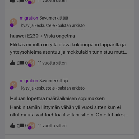
M
0
11 vuotta sitten
0
migration
Savumerkittäjä
M
Kysy ja keskustele -palstan arkisto
huawei E230 + Vista ongelma
Elikkäs minulla on yllä oleva kokoonpano läppärillä ja
yhteysohjelma asentuu ja mokkulakin tunnistuu mutta
kun nettiin haluaa yhdistää, ei yhdisty ja näytää vaan
M
0
11 vuotta sitten
0
dialogia 'yhdistä uudelleen' vaikka kuinka painelee
'yhdistä' mitään ei tapahdu, dialogi vaan jäpittää
migration
Savumerkittäjä
kunnes painaa cancel. Tekstiviestin lähettäminen kyllä
M
Kysy ja keskustele -palstan arkisto
onnistuu. Perusjutut on tehty, boottailtu, uudelleen
asennettu jne.
Haluan lopettaa määräaikaisen sopimuksen
Hankin tämän liittymän vähän yli vuosi sitten kun ei
ollut muuta vaihtoehtoa itselläni silloin. On ollut aikoja
jolloin netti ei ole toiminut jopa päivään, mutta niin ei
M
0
11 vuotta sitten
0
ole sentään käynyt tänä vuonna.Yleiset Ongelmat: -
Youtuben videot eivät lataa-Twitch streamit