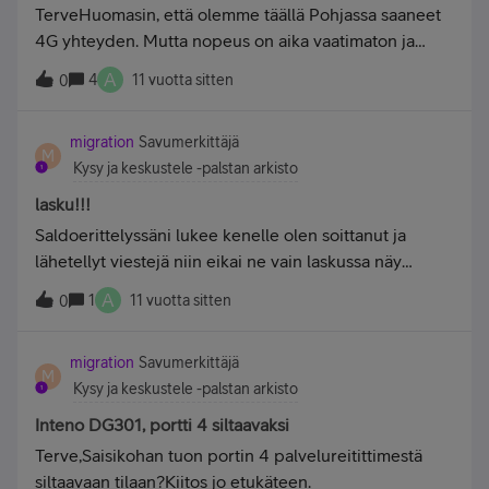
TerveHuomasin, että olemme täällä Pohjassa saaneet
vähän räpläsin niitä antennipiuhoja (tulevaa ja
4G yhteyden. Mutta nopeus on aika vaatimaton ja
yhteys katoaa välillä kokonaan. Minulla on suunnattava
A
4
11 vuotta sitten
0
ulkoinen antenni, jonka suuntaamiseen haluaisin saada
tietooni ilmansuunnan mihin se kannattaisi suunnata.
migration
Savumerkittäjä
Onnistuuko asia tällä palstalla? Osoite on. Rengastie
M
Kysy ja keskustele -palstan arkisto
xx, 10420 Pohjankuru.Terveisin Tony
lasku!!!
Saldoerittelyssäni lukee kenelle olen soittanut ja
lähetellyt viestejä niin eikai ne vain laskussa näy
kenelle olen sitten soitellut tai lähetellyt viestei?? Eikai
A
1
11 vuotta sitten
0
sen pysty "tilaamaan", että se alkais näkyä? Pystynkö
sen estää jotenkin Omilta Sivuilta, ettei numeroita näy
migration
Savumerkittäjä
laskussa? Pystyykö saldoerittelyn pyyhkiä?
M
Kysy ja keskustele -palstan arkisto
Inteno DG301, portti 4 siltaavaksi
Terve,Saisikohan tuon portin 4 palvelureitittimestä
siltaavaan tilaan?Kiitos jo etukäteen.