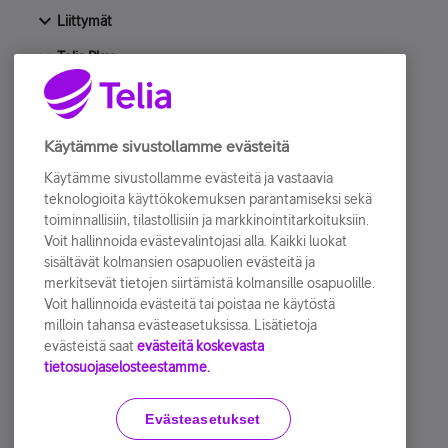
Liittymät
Telia Play
Laitteet & tarvikkeet
Huijaukset ja digiturvallisuus
Käytämme sivustollamme evästeitä
Lapset netissä
Käytämme sivustollamme evästeitä ja vastaavia
teknologioita käyttökokemuksen parantamiseksi sekä
Artikkelit
toiminnallisiin, tilastollisiin ja markkinointitarkoituksiin.
Muut keskustelut
Voit hallinnoida evästevalintojasi alla. Kaikki luokat
sisältävät kolmansien osapuolien evästeitä ja
Tuotetestaus
merkitsevät tietojen siirtämistä kolmansille osapuolille.
Voit hallinnoida evästeitä tai poistaa ne käytöstä
Arkisto
milloin tahansa evästeasetuksissa. Lisätietoja
evästeistä saat
evästeitä koskevasta
tietosuojaselosteestamme.
Käyttöehdot
Accessibility statement
Evästeasetukset