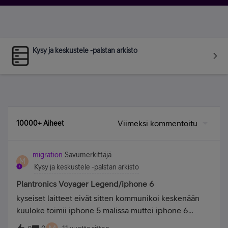
Kysy ja keskustele -palstan arkisto
Viimeksi kommentoitu
10000+ Aiheet
migration
Savumerkittäjä
M
Kysy ja keskustele -palstan arkisto
Plantronics Voyager Legend/iphone 6
kyseiset laitteet eivät sitten kommunikoi keskenään
kuuloke toimii iphone 5 malissa muttei iphone 6
valmistajalla tieto ongelmasta vika on kuulokkeessa