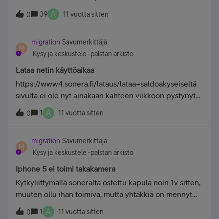
A
39
11 vuotta sitten
0
migration
Savumerkittäjä
M
Kysy ja keskustele -palstan arkisto
Lataa netin käyttöaikaa
https://www4.sonera.fi/lataus/lataa+saldoakyseiseltä
sivulta ei ole nyt ainakaan kahteen viikkoon pystynyt
ostamaan prepaid nettiin lisää käyttöaikaa, jos sitä on
A
1
11 vuotta sitten
0
vielä jäljellä liittymässä. Onko tästä mitään inffoa
missään, että meinaako kauankin jatkua. Se on vaikeaa
migration
Savumerkittäjä
mökiltä käsin ostaa lisää jos sen voi tehdä vasta netin
M
Kysy ja keskustele -palstan arkisto
sulkeuduttua...
Iphone 5 ei toimi takakamera
Kytkyliittymällä soneralta ostettu kapula noin 1v sitten,
muuten ollu ihan toimiva, mutta yhtäkkiä on mennyt
takakamera rikki, välillä kokonaan musta välillä vaan
A
1
11 vuotta sitten
0
sumea eikä tarkenna. Mitä teen? Vienkö korjaukseen