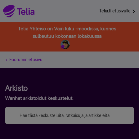
Telia.fi etusivulle
Telia Yhteisö on Vain luku -moodissa, kunnes
sulkeutuu kokonaan lokakuussa
Foorumin etusivu
Arkisto
Wanhat arkistoidut keskustelut.