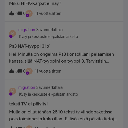
saada u-12 mallini tilalle, jotta 150mb/s on edes
Miksi HIFK-Kärpät ei näy?
huoneistossa, niin pitää ensin yrittää arvata
mahdollista kuten myyjä minulle myi tämän liittymän.
mahdollisia syitä. Seuraavalla käynnillä pitää ainakin
M
0
11 vuotta sitten
Ottanette huomioon edellämainitut seikat ja hyvitätte
0
päivittää Ciscon fw ja vilkaista
minulle tämän aiheuttamanne tappion/harhautuksen.
migration
Savumerkittäjä
M
Kysy ja keskustele -palstan arkisto
Ps3 NAT-tyyppi 3! :(
Hei!Minulla on ongelma Ps3 konsolillani pelaamisen
kanssa, sillä NAT-tyyppini on tyyppi 3. Tarvitsisin
ohjeet miten saan muutettua NAT-tyyppini tyyppi
M
0
11 vuotta sitten
0
kolmesta tyyppi yhdeksi. Minulla on siis Huawei
e5776 reititin Soneran 4G liittymällä. Voisitteko
migration
Savumerkittäjä
neuvoa minua ongelmani kanssa. Kiitos tuhannesti jo
M
Kysy ja keskustele -palstan arkisto
etukäteen!!! :)
teksti TV ei päivity!
Mulla on ollut tänään 28.10 teksti tv viihdepaketissa
pois toiminnasta koko illan! Ei lisää eikä päivitä tietoja.
Ei voinut seurata sm liigan tulospalvelua kun ei