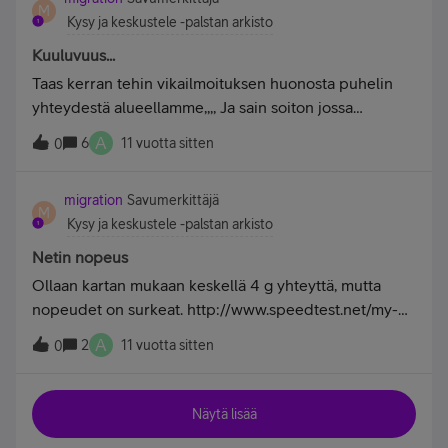
M
Kysy ja keskustele -palstan arkisto
Kuuluvuus...
Taas kerran tehin vikailmoituksen huonosta puhelin
yhteydestä alueellamme,,,, Ja sain soiton jossa
sanottiin että tältä alueella missä asun on tullut
A
6
11 vuotta sitten
0
valituksia puhelin yhteyksistä useampia ja pitkältä aika
väliltä. Valitukseni aiottiin lähettää eteen päin niin kuin
migration
Savumerkittäjä
edellisellä kerrallaki kun valitin muutama kuukausi
M
Kysy ja keskustele -palstan arkisto
sitten, Tätäkö tämä nyt sitten on että sinne vaan
pöydälle lyödään valitukset ja asialle ei tehdä mitään?
Netin nopeus
Asiakkaana jo vuodesta -95
Ollaan kartan mukaan keskellä 4 g yhteyttä, mutta
nopeudet on surkeat. http://www.speedtest.net/my-
result/3894353221
A
2
11 vuotta sitten
0
Näytä lisää