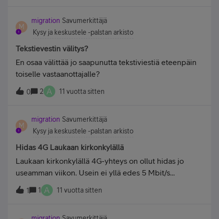
ja maksan paljon vai onkohan noissa kytkyissä jotain
migration
Savumerkittäjä
takuita vai miitä?
M
Kysy ja keskustele -palstan arkisto
Tekstievestin välitys?
En osaa välittää jo saapunutta tekstiviestiä eteenpäin
toiselle vastaanottajalle?
A
2
11 vuotta sitten
0
migration
Savumerkittäjä
M
Kysy ja keskustele -palstan arkisto
Hidas 4G Laukaan kirkonkylällä
Laukaan kirkonkylällä 4G-yhteys on ollut hidas jo
useamman viikon. Usein ei yllä edes 5 Mbit/s
nopeuteen, ei koskaan yli 10 Mbit/s!
A
1
11 vuotta sitten
1
migration
Savumerkittäjä