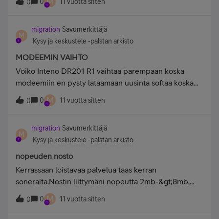
M
0
11 vuotta sitten
0
toimi!Onko kellään vastaa ongelmaa ja korjautuuko se
itsestään?Olen sulkenut reittimen hetkesi! lähtee ok
migration
Savumerkittäjä
toimintaan ja kaikki muu asiat toimii normaalisti mutta
M
Kysy ja keskustele -palstan arkisto
ei tärkein eli txtv!
MODEEMIN VAIHTO
Voiko Inteno DR201 R1 vaihtaa parempaan koska
modeemiin en pysty lataamaan uusinta softaa koska
tulee ilmoitus timeout ja tekninen tuki ei pääse etänä
M
0
11 vuotta sitten
0
modeemiin. Modeemi ei toimi oikein WIFI ei toimi ja
nettiyhteys hidastui selvästi.Terv. SV
migration
Savumerkittäjä
M
Kysy ja keskustele -palstan arkisto
nopeuden nosto
Kerrassaan loistavaa palvelua taas kerran
soneralta.Nostin liittymäni nopeutta 2mb-&gt;8mb,
viikon kuluttua nopeus edelleen 2mb.Tein
M
0
11 vuotta sitten
0
vikailmoituksen ja tuli vastaus, että ongelma hoidetaan
mahdollisimman pian.Ja nyt ongelma ilmeisesti