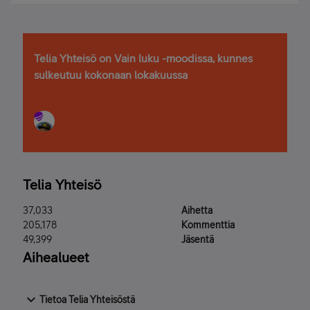
Telia Yhteisö on Vain luku -moodissa, kunnes
sulkeutuu kokonaan lokakuussa
Telia Yhteisö
37,033
Aihetta
205,178
Kommenttia
49,399
Jäsentä
Aihealueet
Tietoa Telia Yhteisöstä