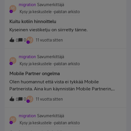
migration
Savumerkittäjä
korjattu, MUTTA nopeus nyt enää 1mb????Turha
M
Kysy ja keskustele -palstan arkisto
odottaa, että maksan kk maksun 8mb liittymän
mukaan.Edit. ja on testattu toisella modeemilla ja
Kuitu kotiin hinnoittelu
johdoilla, mutta sama lopputulos silti.Puhelimeen tuli
Kyseinen viestiketju on siirretty tänne.
vielä tekstarilla että homma on nyt ASIANTUNTIJAN
M
0
11 vuotta sitten
käsittelyssä, onpahan melkoisia asiantuntijoita teillä...
0
migration
Savumerkittäjä
M
Kysy ja keskustele -palstan arkisto
Mobile Partner ongelma
Olen huomannut että vista ei tykkää Mobile
Partnerista. Aina kun käynnistän Mobile Partnerin,
vistan ulkoasuasetus "näytä ikkunan sisältö
M
0
11 vuotta sitten
0
vedettäessä" lähtee pois päältä. Eli kun siirrän
ikkunoita, niissä näkyy vain pelkät kehykset. Kun
migration
Savumerkittäjä
sammutan Mobile Partnerin, ikkunan sisältö taas näkyy
M
Kysy ja keskustele -palstan arkisto
ikkunaa siirtäessä.Minulla on Hyawein e230 ja Mobile
Partner 11.030.01.13.03Olen päivittänyt ohjelmiston ja