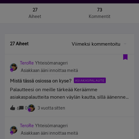
27
73
Aiheet
Kommentit
Viimeksi kommentoitu
27 Aiheet
TeroRe
Yhteisömanageri
Asiakkaan ääni innoittaa meitä
Mistä tässä osiossa on kyse?
ASIAKASPALAUTE
Palautteesi on meille tärkeää Keräämme
asiakaspalautteita monen väylän kautta, sillä äänenne
on parasta mitä voimme kuulla. Telia.fi-sivustolla on eri
0
3 vuotta sitten
6
paikoissa kävijäkyselyitä, joilla keräämme palautetta
parantaaksemme sivujamme ja palveluitamme. Täällä
TeroRe
Yhteisömanageri
Yhteisössä on käynnissä jatkuva kävijäkysely ja
Asiakkaan ääni innoittaa meitä
keräämme palautetta myös täällä käytyjen