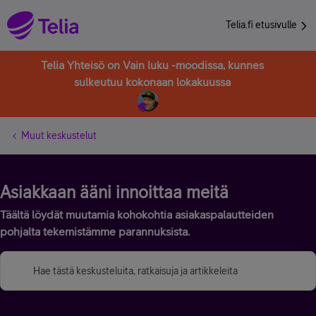
Telia.fi etusivulle
Telia Yhteisö on Vain luku -moodissa, kunnes
sulkeutuu kokonaan lokakuussa
Muut keskustelut
Asiakkaan ääni innoittaa meitä
Täältä löydät muutamia kohokohtia asiakaspalautteiden
pohjalta tekemistämme parannuksista.