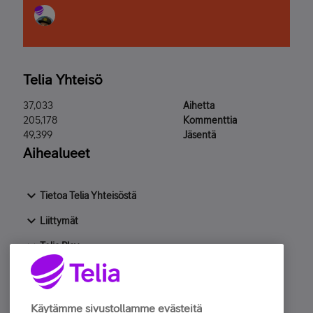
Telia Yhteisö
37,033
Aihetta
205,178
Kommenttia
49,399
Jäsentä
Aihealueet
Tietoa Telia Yhteisöstä
Liittymät
Telia Play
Laitteet & tarvikkeet
Huijaukset ja digiturvallisuus
Käytämme sivustollamme evästeitä